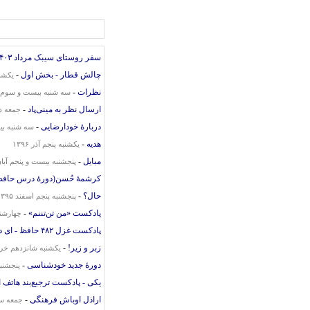
سفر روستای سیبک مرداد ۱۴۰۳
چالش قطار - بخش اول
-
یکشنب
نظرات
-
سه شنبه بیست و سوم ارد
ارسال نظر به مینی‌پاد
-
جمعه دوم
دربارهٔ خودارضایی
-
سه شنبه بیست
هدیه
-
یکشنبه پنجم آذر ۱۳۹۶
مبایل
-
پنجشنبه بیست و پنجم آبان ۹۶
کرشمهٔ حُسن(دورهٔ درس حافظ
حال؟
-
پنجشنبه پنجم اسفند ۱۳۹۵
پادکست «من تن‌تننم»
-
چهارشنبه 
پادکست غزل ۴۸۲ حافظ - ای دل به کوی عشق گذاری نمی‌کنی
زبر و زیر!
-
یکشنبه شانزدهم خرداد 
دورهٔ جدید خودشناسی
-
پنجشنبه
یکی - پادکست ترجیع‌بند هاتف 
اراذل اوباش فرهنگی
-
جمعه سوم