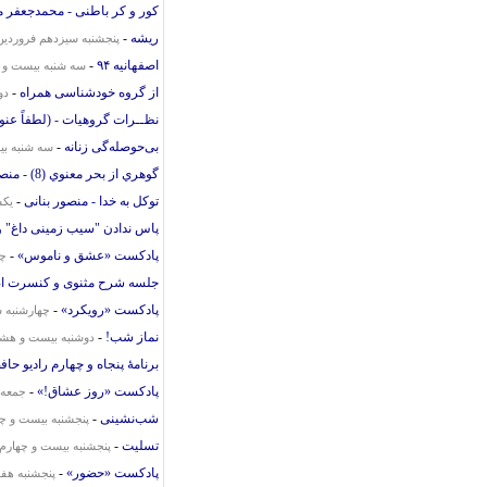
کور و کر باطنی - محمدجعفر 
ریشه
-
پنجشنبه سیزدهم فروردین ۳۹۴
اصفهانیه ۹۴
-
سه شنبه بیست و شش
از گروه خودشناسی همراه
-
دو
نظــرات گروهیات - (لطفاً عنوا
بی‌حوصله‌گی زنانه
-
سه شنبه بیست
گوهري از بحر معنوي (8) - منصور بنانی
توکل به خدا - منصور بنانی
-
یکش
پاس ندادن "سیب زمینی داغ" و
پادکست «عشق و ناموس»
-
چه
جلسه شرح مثنوی و کنسرت ا
پادکست «رویکرد»
-
چهارشنبه سی
نماز شب!
-
دوشنبه بیست و هشتم ب
برنامهٔ پنجاه و چهارم رادیو ح
پادکست «روز عشاق!»
-
جمعه ب
شب‌نشینی
-
پنجشنبه بیست و چهار
تسلیت
-
پنجشنبه بیست و چهارم بهم
پادکست «حضور»
-
پنجشنبه هفدهم