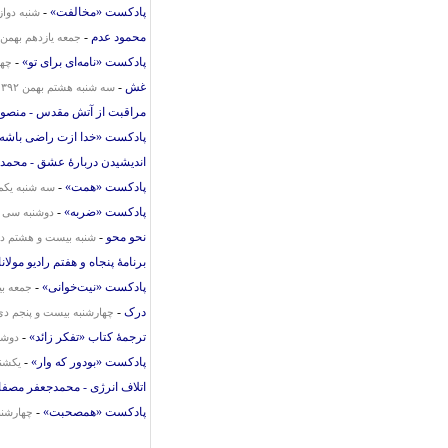
پادکست «مخالفت»
-
شنبه دوازد
محمود عدم
-
جمعه یازدهم بهمن ۱۳۹۲
پادکست «نامه‌ای برای تو»
-
چهار
غش
-
سه شنبه هشتم بهمن ۱۳۹۲
مراقبت از آتش مقدس - منصور 
پادکست «خدا ازت راضی باشه!
اندیشیدن دربارهٔ عشق - محمد
پادکست «همت»
-
سه شنبه یکم به
پادکست «ضربه»
-
دوشنبه سی ام 
نحو محو
-
شنبه بیست و هشتم دی ۹۲
برنامهٔ پنجاه و هفتم رادیو مولا
پادکست «نیت‌خوانی»
-
جمعه بیس
درک
-
چهارشنبه بیست و پنجم دی ۳۹۲
ترجمهٔ کتاب «تفکر زائد»
-
دوشنب
پادکست «بودور که وار»
-
یکشنب
اتلاف انرژی - محمدجعفر مصفا
پادکست «همصحبت»
-
چهارشنبه