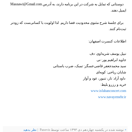
دوستانی که تمایل به شرکت در این برنامه دارند، به آدرس Masnawi@Gmail.com
ایمیل دهند.
برای جلسهٔ شرح مثنوی محدودیت فضا داریم. لذا اولویت با کسانی‌ست که زودتر
ثبت‌نام کنند.
اطلاعات کنسرت اصفهان:
نبیل یوسف شریداوی: دف
جاوید ابراهیم پور: نی
سید محمدجعفر قاضی‌عسگر: تمبک، ضرب باستانی
شایان ریاحی: کوبه‌ای
داود آزاد: تار، تنبور، عود و آواز
خرید و رزرو بلیط:
www.isfahanconcert.com
www.navayemehr.ir
+
نوشته شده در یکشنبه چهاردهم دی ۱۳۹۳ ساعت توسط Panevis |
نظر بدهيد