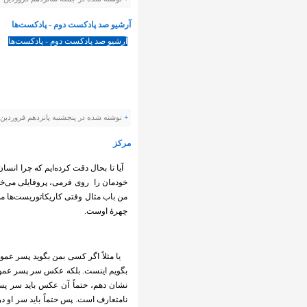
آرشیو صد پادکست دوم - پادکست‌ها
آرشیو صد پادکست دوم - پادکست‌ها
+
نوشته شده در پنجشنبه پانزدهم فروردین ۱۳۹۲ ساعت توسط Panevis |
مرکز
آیا تا بحال دقت کرده‌ایم که چرا انسا
خودمان را روی فرمی، پروفایلی می‌خواه
من باب مثال وقتی کاریکاتوریست‌ها م
چهرهٔ اوست.
یا مثلاً اگر کسی بمن بگوید پسر عم
بگویم اینست. بلکه عکس سر پسر عمویم
نشان دهم، حتماً آن عکس باید سر پس
نامتعارف است. پس حتماً باید سر او 