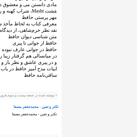
مادی دانستن می و معشوق د
مَشت Masht، شراب کهنه و رسیده
مهر پرستی حافظ
معرفی کتاب به لحاظ مأخذ ش
نقد نظر خرم‌شاهی، از دیدگاه
متن شناسی‌ دیوان حافظ
حافظ از جوانی تا پیری
حافظ در جوانی عارف نبوده
در میانسالی هم گرفتار زیبا‌ 
و در پیری عاشق و نظر باز و
ابیات مدح آمیز حافظ در باب 
ساقی‌نامه حافظ
+
نوشته شده در جمعه بیست و سوم فروردین ۱۳۹۲ ساعت توسط evis
تکثر و تعین - محمدجعفر مصفا
تکثر و تعین - محمدجعفر مصفا