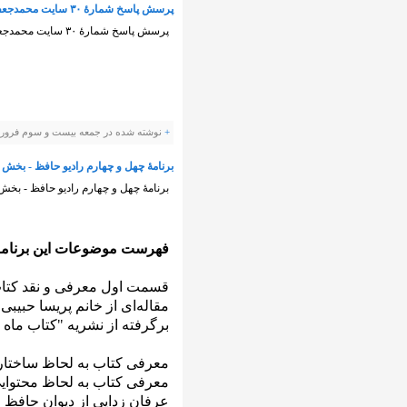
پرسش‌ پاسخ شمارهٔ ۳٠ سایت محمدجعفر مصفا
پرسش‌ پاسخ شمارهٔ ۳٠ سایت محمدجعفر مصفا
+
نوشته شده در جمعه بیست و سوم فروردین ۱۳۹۲ ساعت توسط evis
برنامهٔ چهل و چهارم رادیو حافظ - بخش 
برنامهٔ چهل و چهارم رادیو حافظ - بخش
فهرست موضوعات این برنامه
قسمت اول معرفی و نقد کتاب 
مقاله‌ای از خانم پریسا حبیبی
برگرفته از نشریه "کتاب ماه ادبیات"‌ شم
معرفی کتاب به لحاظ ساختا
معرفی کتاب به لحاظ محتوای
عرفان زدایی از دیوان حافظ