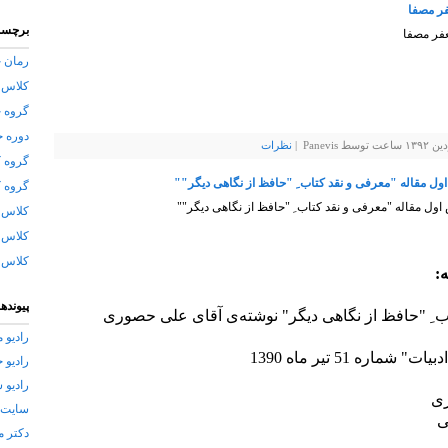
برچسب
رمان خ
کلاس 
گروه 
دوره 
Pan |
نظرات
گروه ک
اول مقاله "معرفی و نقد کتاب ِ "حافظ از نگاهی دیگر""
گروه ک
 اول مقاله "معرفی و نقد کتاب ِ "حافظ از نگاهی دیگر""
کلاس آ
کلاس 
کلاس آ
:
پیوندها
ِ "حافظ از نگاهی دیگر"‌ نوشته‌ی آقای علی ‌حصوری
رادیو م
اره 51 تیر ماه 1390
رادیو 
رادیو 
ری
سایت 
ی
دکتر م