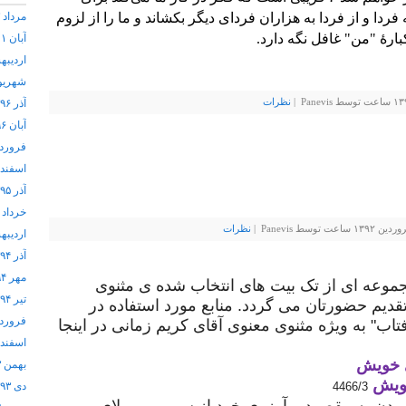
 فردا و از فردا به هزاران فردای دیگر بکشاند و ما را از لزوم
مرداد ۱۴۰۳
رهٔ "من" غافل نگه دارد.
آبان ۱۴۰۱
اردیبهشت
شهریور ۷
نظرات
آذر ۱۳۹۶
آبان ۱۳۹۶
فروردین 
اسفند ۱۳۹۵
آذر ۱۳۹۵
خرداد ۱۳۹۵
 Panevis |
نظرات
اردیبهشت
آذر ۱۳۹۴
مهر ۱۳۹۴
موعه ای از تک بیت های انتخاب شده ی مثنوی
تیر ۱۳۹۴
قدیم حضورتان می گردد. منابع مورد استفاده در
فروردین 
تاب" به ویژه مثنوی معنوی آقای کریم زمانی در اینجا
اسفند ۱۳۹۳
ی خویش
بهمن ۱۳۹۳
خویش
4466/3
دی ۱۳۹۳