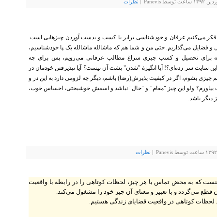
Panev |
نظرات
 فکر می‌کنیم عرفان و خود‌شناسی برابر با کسب و بدست آوردن چیزهایی است.
حال و فضایل می‌گذاریم. حتی من و شما هم که ماشالله ماشالله یک پا خودشناسیم،
ر نه برای تحصیل و کسب چیزی سراغ مطالب عرفانی می‌رویم، پس برای چه
ین سایت سر زده‌ای؟! آیا انگیزهٔ "شدن" پشت آن نیست؟ آیا نپذیرفتن خودمان در
م چیزی بشوم، اگر در کیفیت پذیرش(رضا) باشم، دیگر چه لزومی دارد به این در و
ت بیاورم؟ ولو این چیز "مقام" و "حال" نباشد و اسمش خوشبختی، احساس خوب،
دیگر باشد.
نظرات
 که به محض تماس با هر چیز، لحظات کوتاهی را در رابطه با واقعیت
ن قطع می‌گردد و با تعبیر و معنای آن چیز خود را مشغول می‌کند.
لحظات کوتاهی در واقعیت قضایای زندگی هستیم.