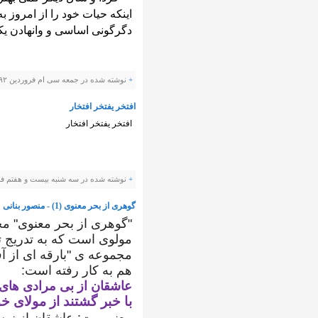
اینکه حیات خود را از امروز به
دگرگونی اساسی و وانهادن یکبا
+
نوشته شده در جمعه سی ام فروردین ۱۳۹۲ ساعت توسط Panevis |
افتخر یفتخر افتخار
افتخر یفتخر افتخار
+
نوشته شده در سه شنبه بیست و هفتم فروردین ۱۳۹۲ ساعت توسط
گوهری از بحر معنوی (1) - منصور بنانی
"گوهری از بحر معنوی" مج
مولوی است که به تدریج ت
مجموعه ی "بارقه ای از آف
هم به کار رفته است:
عاشقان از بی مرادی ها
با خبر گشتند از مولای 