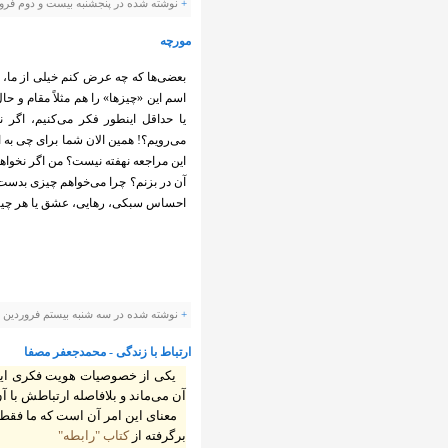
+
نوشته شده در پنجشنبه بیست و دوم فروردین ۱۳۹۲ ساعت توسط is
مورچه
بعضی‌ها که چه عرض کنم خیلی از ما،
اسم این «چیز‌ها» را هم مثلاً مقام و 
یا حداقل اینطور فکر می‌کنیم، اگ
می‌رویم؟! همین الان شما برای چی به ا
این مراجعه نهفته نیست؟ من اگر نخواه
آن در بزنم؟ چرا می‌خواهم چیزی بدس
احساس سبکی، رهایی، عشق یا هر چیز 
+
نوشته شده در سه شنبه بیستم فروردین ۱۳۹۲ ساعت توسط Panevis |
ارتباط با زندگی - محمدجعفر مصفا
یکی از خصوصیات هویت فکری اینست
آن می‌ماند و بلافاصله ارتباطش با آ
معنای این امر آن است که ما فقط 
برگرفته از
کتاب "رابطه"