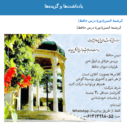
یادداشت‌‌ها و گزیده‌ها
کرشمهٔ حُسن(دورهٔ درس حافظ)
کرشمهٔ حُسن(دورهٔ درس حافظ)