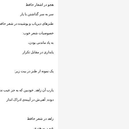
هجو در اشعار حافظ
سر به سر گذاشتن با یار
طنزهای‌ دیر‌یاب و پوشیده در شعر حاف
خصوصیات شعر خوب:
به یاد ماندنی بودن،
پایداری در مقابل تکرار
یک نمونه از طنز در بیت زیر:
یارب آن زاهد ِ خودبین که به جز عیب ندی
دوده ِ آهی‌ش در آیینه‌ی ادراک انداز
زاهد در شعر حافظ
عیب ِ بی‌هنری