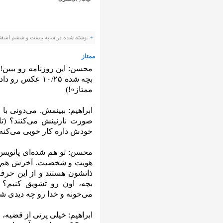
+
نوشته شده در شنبه بیست و ششم اسفند ۱۳۹۱ ساعت توسط anevis
ممتاز
محسن: این روزنامه رو ببین!
بچه شده ۱۰/۲۵ ع
ممتاز»!)
ابراهیم: ببینمش. می‌دونی ب
صورت نازنینش می‌کنند؟ (تا
خودش داره کار خوبی می‌کنه ا
محسن: تو هم شده‌ای پانوی
هویت و شخصیت. آخرش هم می
ذاتشون هستند و از این حرف‌
بچه، اون رو تشویق کنیم؟
می‌خونه و خدا رو چه دیدی شاید معد
ابراهیم: خیلی پرتی از قضیه،