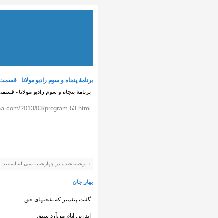
برنامهٔ پنجاه و سوم رادیو مولانا - قس
برنامهٔ پنجاه و سوم رادیو مولانا - قس
na.com/2013/03/program-53.html
+
نوشته شده در چهارشنبه سی ام اسفند ۱۳۹۱ ساعت توسط Panevis |
بهار جان
گفت پیغمبر که نفحتهای حق
اندرین ایام می‌آرد سبق