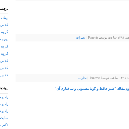
برچسب
رمان خ
کلاس 
گروه 
Pan |
نظرات
دوره 
گروه ک
گروه ک
کلاس آ
کلاس 
کلاس آ
P |
نظرات
پیوندها
وم مقاله "طنز حافظ و گونهٔ مضمونی و ساختاری ‌آن"
رادیو م
رادیو 
رادیو 
سایت 
دکتر م