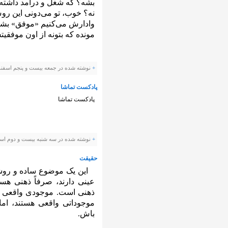
بشه؟ که شغل و درآمد داشته ب
نه؟ خوب، تو می‌دونی این ر
وادارش می‌کنیم «موفق» بشه
مونده که بتونه از اون موفقی
+
نوشته شده در جمعه بیست و پنجم اسفند ۱۳۹۱ ساعت توسط Panevis
پادکست تماشا
پادکست تماشا
+
نوشته شده در سه شنبه بیست و دوم اسفند ۱۳۹۱ ساعت توسط evis
حقیقت
این یک موضوع ساده و روشن
عینی دارند، صرفاً ذهنی هست
ذهنی است. موجودی واقعی با 
موجوداتی واقعی هستند، ام
باش.