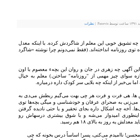
P |
نظرات
 چه تشویق خوبی این معلم از شاگردش کرده. با اینکه معدل
کس رو داده توی روزنامه انداخته‌اند. (فقط نمی‌دونم چرا نوشته «شاگرد
ا این آگهی چه زهری در جان و روان این بچهء معصوم با اون
زه سوای چیز مهمی از "روزنامه" ساختن.) معلم به خیال
ما بی‌خبر از اینکه چه بلایی سر کودک داره درمیاره.
س ها. هی فرت و فرت هر چی بهت می‌گیم ربطش می‌دی به
‌زنی به صحرای عرفان و خود‌شناسی و میگی بچه‌ها توی
ها. آخه چه اشکال داره بجای تحقیر و یا حتی نادیده گرفتن
 اینطوری امیدوار می‌شه و با شوق بیشتری درسهاش رو
لش یه روز به بالای ۱۸ هم رسید.
 محسن! ناامیدم می‌کنی، پسر! اساساً درس بخونه که چی