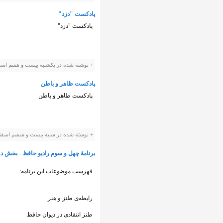
پادکست "دزد"
پادکست "دزد"
+
نوشته شده در یکشنبه بیست و هفتم اسفند ۱۳۹۱ ساعت توسط evis
پادکست ظاهر و باطن
پادکست ظاهر و باطن
+
نوشته شده در شنبه بیست و ششم اسفند ۱۳۹۱ ساعت توسط anevis
برنامهٔ چهل و سوم رادیو حافظ - بخش د
فهرست موضوعات این برنامه:
رابطه‌ی طنز و هنر
طنز انتقادی در دیوان حافظ